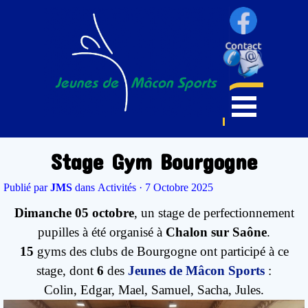
Stage Gym Bourgogne
Publié par
JMS
dans
Activités
· 7 Octobre 2025
Dimanche 05 octobre
, un stage de perfectionnement
pupilles à été organisé à
Chalon sur Saône
.
15
gyms des clubs de Bourgogne ont participé à ce
stage, dont
6
des
Jeunes de Mâcon Sports
:
Colin, Edgar, Mael, Samuel, Sacha, Jules.